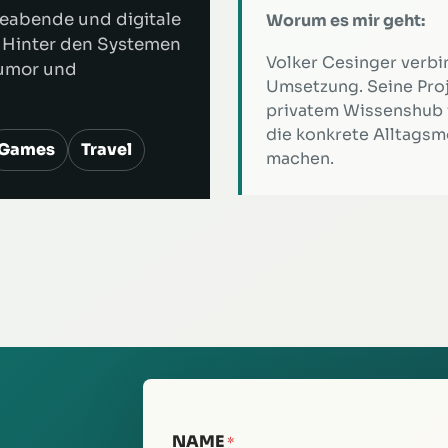
leabende und digitale
Worum es mir geht:
 Hinter den Systemen
Volker Cesinger verb
Humor und
Umsetzung. Seine Proj
privatem Wissenshub f
die konkrete Alltags
Games
Travel
machen.
NAME
*