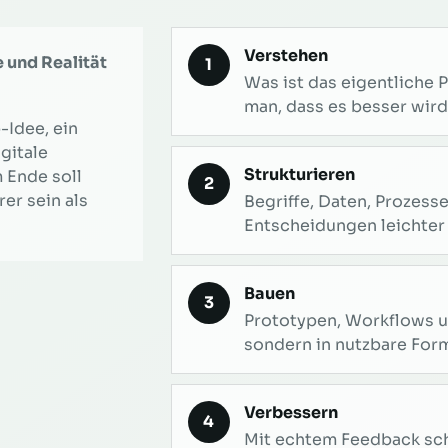
Verstehen
e und Realität
1
Was ist das eigentliche 
man, dass es besser wird
-Idee, ein
gitale
Strukturieren
 Ende soll
2
er sein als
Begriffe, Daten, Prozesse
Entscheidungen leichter 
Bauen
3
Prototypen, Workflows u
sondern in nutzbare Form
Verbessern
4
Mit echtem Feedback sch