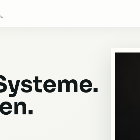
h.
 Systeme.
en.