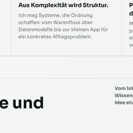
Aus Komplexität wird Struktur.
P
d
Ich mag Systeme, die Ordnung
schaffen: vom Warenfluss über
M
Datenmodelle bis zur kleinen App für
p
ein konkretes Alltagsproblem.
e
v
Vom lok
Wissens
e und
Idee et